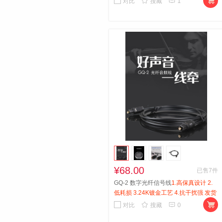



对比
搜藏
1
¥68.00
已售7件
GQ-2 数字光纤信号线
1.高保真设计 2.
低耗损 3.24K镀金工艺 4.抗干扰强 发货
地：广东 广州



对比
搜藏
0