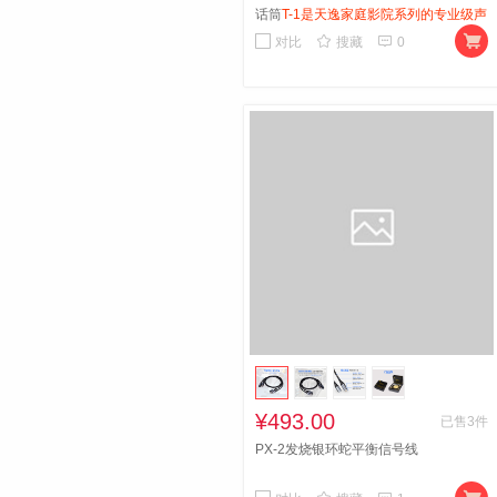
话筒
T-1是天逸家庭影院系列的专业级声
学测试话筒。



对比
搜藏
0
¥493.00
已售3件
PX-2发烧银环蛇平衡信号线