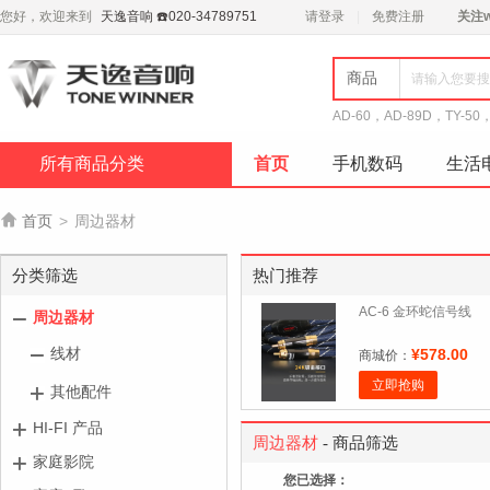
您好，欢迎来到
天逸音响 ☎️020-34789751
请登录
免费注册
关注
商品
AD-60，AD-89D，TY-50
所有商品分类
首页
手机数码
生活

首页
>
周边器材
分类筛选
热门推荐
AC-6 金环蛇信号线
周边器材
线材
¥578.00
商城价：
立即抢购
其他配件
HI-FI 产品
周边器材
- 商品筛选
家庭影院
您已选择：